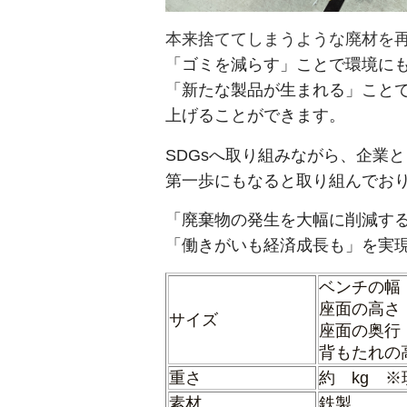
本来捨ててしまうような廃材を
「ゴミを減らす」ことで
環境に
「新たな製品が生まれる」こと
上げることができます。
SDGsへ取り組みながら、企業
第一歩にもなると取り組んでお
「廃棄物の発生を大幅に削減す
「働きがいも経済成長も」を実
ベンチの幅 
座面の高さ
サイズ
座面の奥行
背もたれの高
重さ
約 kg 
素材
鉄製