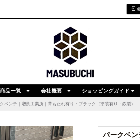
商品一覧
会社概要
ショッピングガイド
クベンチ｜増渕工業所｜背もたれ有り・ブラック（塗装有り・鉄製）
パークベン