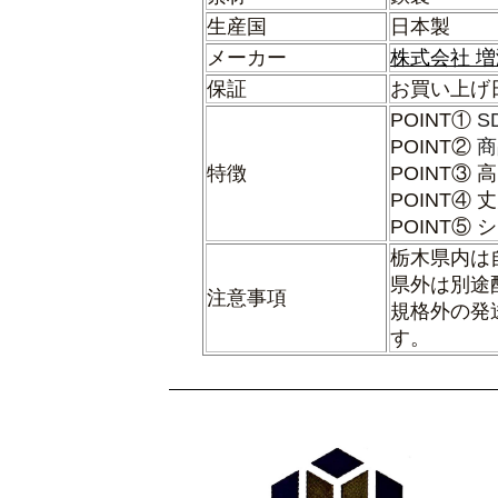
生産国
日本製
メーカー
株式会社 
保証
お買い上げ
POINT①
S
POINT②
商
特徴
POINT
POINT
POINT⑤
栃木県内は
県外は別途
注意事項
規格外の発
す。