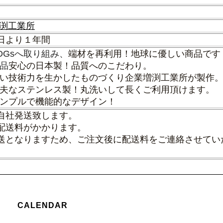
増渕工業所
日より１年間
DGsへ取り組み、
端材を再利用！地球に優しい商品です
品
安心の日本製！品質へのこだわり。
③ 高い技術力を生かしたものづくり企業増渕工業所が製作
④ 丈夫なステンレス製！丸洗いして長くご利用頂けます。
 シンプルで機能的なデザイン！
自社発送致します。
配送料がかかります。
送となりますため、ご注文後に配送料をご連絡させてい
CALENDAR